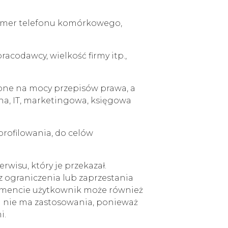
 numer telefonu komórkowego,
acodawcy, wielkość firmy itp.,
one na mocy przepisów prawa, a
na, IT, marketingowa, księgowa
rofilowania, do celów
wisu, który je przekazał.
z ograniczenia lub zaprzestania
encie użytkownik może również
h nie ma zastosowania, ponieważ
i.