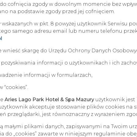
 do cofnięcia zgody w dowolnym momencie bez wpły
no na podstawie zgody przed jej cofnięciem.
 wskazanych w pkt. 8 powyżej użytkownik Serwisu po
 tego samego adresu email lub numeru telefonu prze
l
e wnieść skargę do Urzędu Ochrony Danych Osobowy
e pozyskiwania informacji o użytkownikach i ich zac
adzenie informacji w formularzach,
 “cookies”.
ie
Aries Lago Park Hotel & Spa Mazury
użytkownik jest
 użytkownik akceptuje stosowanie plików cookies na s
eń przeglądarki, jest równoznaczny z wyrażeniem zgod
ka, są małymi plikami danych, zapisywanymi na Twoim ur
nia do „cookies” zawarte w niniejszym regulaminie obe