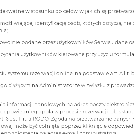
dekwatne w stosunku do celów, w jakich są przetwarz
liwiającej identyfikację osób, których dotyczą, nie d
nia;
owolnie podane przez użytkowników Serwisu dane oso
apytania użytkowników kierowane przy użyciu formul
yciu systemu rezerwacji online, na podstawie art. A lit
go ciążącym na Administratorze w związku z prowadzo
a informacji handlowych na adres poczty elektronicznej
odpowiedniego pola w procesie rezerwacji lub składa
t. 6 ust.1 lit. a RODO. Zgoda na przetwarzanie danyc
dlowej może być cofnięta poprzez kliknięcie odpowie
ego zgłoszenia na adres e-mail Administratora,