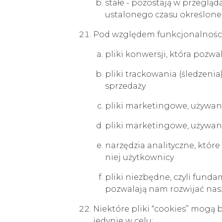
stałe - pozostają w przeglą
ustalonego czasu określone
Pod względem funkcjonalności 
pliki konwersji, która pozw
pliki trackowania (śledzen
sprzedaży
pliki marketingowe, używane
pliki marketingowe, używane
narzędzia analityczne, które
niej użytkownicy
pliki niezbędne, czyli fund
pozwalają nam rozwijać nasz
Niektóre pliki “cookies” mogą 
jedynie w celu: