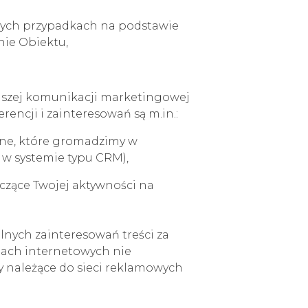
nych przypadkach na podstawie
enie Obiektu,
naszej komunikacji marketingowej
encji i zainteresowań są m.in.:
ane, które gromadzimy w
 w systemie typu CRM),
czące Twojej aktywności na
nych zainteresowań treści za
nach internetowych nie
y należące do sieci reklamowych