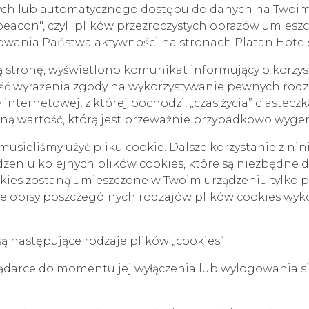
ch lub automatycznego dostępu do danych na Twoim
beacon", czyli plików przezroczystych obrazów umiesz
wania Państwa aktywności na stronach Platan Hotels &
ą stronę, wyświetlono komunikat informujący o korzyst
ość wyrażenia zgody na wykorzystywanie pewnych rodza
internetowej, z której pochodzi, „czas życia” ciasteczk
aną wartość, którą jest przeważnie przypadkowo wyg
musieliśmy użyć pliku cookie. Dalsze korzystanie z nin
zeniu kolejnych plików cookies, które są niezbędne d
okies zostaną umieszczone w Twoim urządzeniu tylko
we opisy poszczególnych rodzajów plików cookies wyk
 następujące rodzaje plików „cookies”
lądarce do momentu jej wyłączenia lub wylogowania si