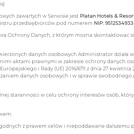
is)
wych zawartych w Serwisie jest
Platan Hotels & Resort
jestru przedsiębiorców pod numerem
NIP: 9512534933
ora Ochrony Danych, z którym można skontaktować si
wierzonych danych osobowych Administrator działa 
dnimi aktami prawnymi w zakresie ochrony danych os
opejskiego i Rady (UE) 2016/679 z dnia 27 kwietnia 
warzaniem danych osobowych i w sprawie swobodnego 
nej staranności w celu ochrony interesów osób, który
awem;
 zgodnych z prawem celów i niepoddawane dalszemu 