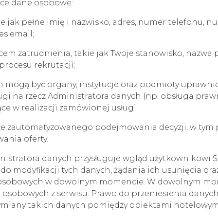
ące dane osobowe:
e jak pełne imię i nazwisko, adres, numer telefonu,
es email;
em zatrudnienia, takie jak Twoje stanowisko, nazwa pr
procesu rekrutacji;
mogą być organy, instytucje oraz podmioty uprawni
ugi na rzecz Administratora danych (np. obsługa praw
ce w realizacji zamówionej usługi.
ze zautomatyzowanego podejmowania decyzji, w tym p
ania oferty.
stratora danych przysługuje wgląd użytkownikowi Ser
 modyfikacji tych danych, żądania ich usunięcia ora
h osobowych w dowolnym momencie. W dowolnym mom
 osobowych z serwisu. Prawo do przeniesienia danyc
wymiany takich danych pomiędzy obiektami hotelowym