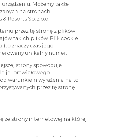
 urządzeniu. Możemy także
czanych na stronach
 Resorts Sp. z o.o.
aniu przez tę stronę z plików
jów takich plików. Plik cookie
a (to znaczy czas jego
enerowany unikalny numer.
iejszej strony spowoduje
la jej prawidłowego
 pod warunkiem wyrażenia na to
orzystywanych przez tę stronę
ę ze strony internetowej na której