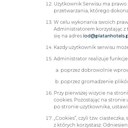
Użytkownik Serwisu ma prawo
przetwarzania, którego dokona
W celu wykonania swoich praw
Administratorem korzystając z
się na adres
iod@platanhotels.p
Każdy użytkownik serwisu moż
Administrator realizuje funkcj
poprzez dobrowolnie wprow
poprzez gromadzenie plików
Przy pierwszej wizycie na stron
cookies. Pozostając na stronie
po stronie użytkownika, ustawi
„Cookies”, czyli tzw. ciastecz
z których korzystasz. Odniesie