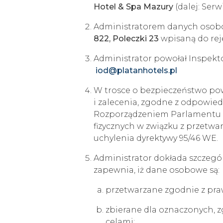
Hotel & Spa Mazury
(dalej: Serw
Administratorem danych osobo
822, Poleczki 23
wpisaną do re
Administrator powołał Inspekt
iod@platanhotels.pl
W trosce o bezpieczeństwo po
i zalecenia, zgodne z odpowie
Rozporządzeniem Parlamentu Eur
fizycznych w związku z przet
uchylenia dyrektywy 95/46 WE.
Administrator dokłada szczegól
zapewnia, iż dane osobowe są:
przetwarzane zgodnie z pr
zbierane dla oznaczonych,
celami;