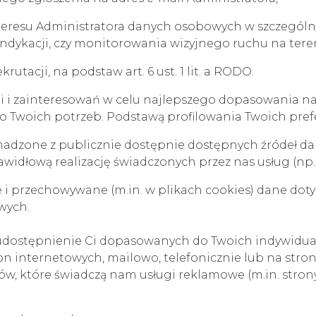
nteresu Administratora danych osobowych w szczegól
p. windykacji, czy monitorowania wizyjnego ruchu na ter
utacji, na podstaw art. 6 ust. 1 lit. a RODO.
ji i zainteresowań w celu najlepszego dopasowania 
do Twoich potrzeb. Podstawą profilowania Twoich prefer
madzone z publicznie dostępnie dostępnych źródeł d
widłową realizację świadczonych przez nas usług (np.
i przechowywane (m.in. w plikach cookies) dane doty
wych.
 udostępnienie Ci dopasowanych do Twoich indywidual
n internetowych, mailowo, telefonicznie lub na stro
w, które świadczą nam usługi reklamowe (m.in. stron