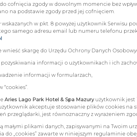
 do cofnięcia zgody w dowolnym momencie bez wpły
no na podstawie zgody przed jej cofnięciem.
 wskazanych w pkt. 8 powyżej użytkownik Serwisu po
 tego samego adresu email lub numeru telefonu prze
l
e wnieść skargę do Urzędu Ochrony Danych Osobowy
e pozyskiwania informacji o użytkownikach i ich zac
adzenie informacji w formularzach,
 “cookies”.
ie
Aries Lago Park Hotel & Spa Mazury
użytkownik jest
 użytkownik akceptuje stosowanie plików cookies na s
eń przeglądarki, jest równoznaczny z wyrażeniem zgod
ka, są małymi plikami danych, zapisywanymi na Twoim ur
nia do „cookies” zawarte w niniejszym regulaminie obe