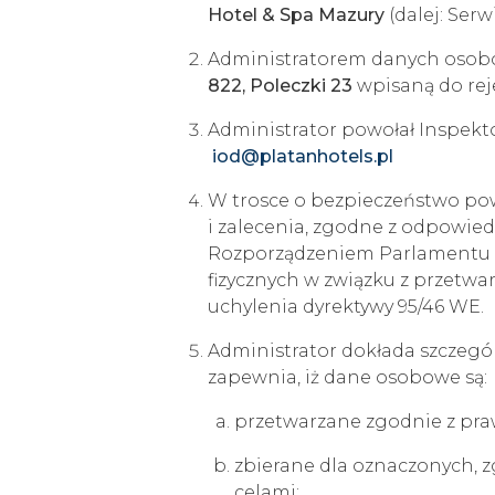
Hotel & Spa Mazury
(dalej: Serw
Administratorem danych osobo
822, Poleczki 23
wpisaną do re
Administrator powołał Inspekt
iod@platanhotels.pl
W trosce o bezpieczeństwo po
i zalecenia, zgodne z odpowie
Rozporządzeniem Parlamentu Eur
fizycznych w związku z przet
uchylenia dyrektywy 95/46 WE.
Administrator dokłada szczegól
zapewnia, iż dane osobowe są:
przetwarzane zgodnie z pr
zbierane dla oznaczonych,
celami;