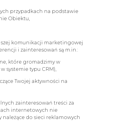
nych przypadkach na podstawie
enie Obiektu,
naszej komunikacji marketingowej
encji i zainteresowań są m.in.:
ane, które gromadzimy w
 w systemie typu CRM),
czące Twojej aktywności na
nych zainteresowań treści za
nach internetowych nie
y należące do sieci reklamowych