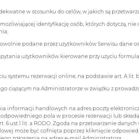
dekwatne w stosunku do celów, w jakich są przetwarz
liwiającej identyfikację osób, których dotyczą, nie d
nia;
owolnie podane przez użytkowników Serwisu dane oso
apytania użytkowników kierowane przy użyciu formul
yciu systemu rezerwacji online, na podstawie art. A lit
go ciążącym na Administratorze w związku z prowadzo
a informacji handlowych na adres poczty elektronicznej
odpowiedniego pola w procesie rezerwacji lub składa
t. 6 ust.1 lit. a RODO. Zgoda na przetwarzanie danyc
dlowej może być cofnięta poprzez kliknięcie odpowie
ego zgłoszenia na adres e-mail Administratora,