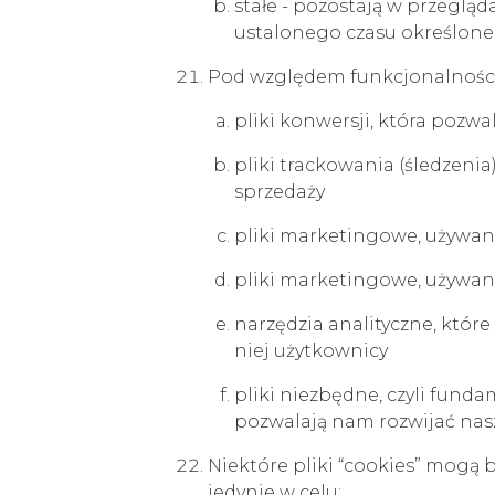
stałe - pozostają w przeglą
ustalonego czasu określone
Pod względem funkcjonalności 
pliki konwersji, która pozw
pliki trackowania (śledzen
sprzedaży
pliki marketingowe, używane
pliki marketingowe, używane
narzędzia analityczne, które
niej użytkownicy
pliki niezbędne, czyli fund
pozwalają nam rozwijać nasz
Niektóre pliki “cookies” mogą 
jedynie w celu: