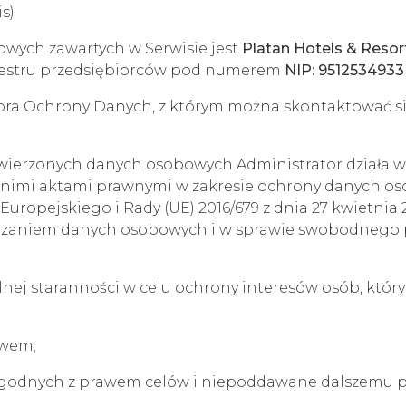
is)
wych zawartych w Serwisie jest
Platan Hotels & Resort
jestru przedsiębiorców pod numerem
NIP: 9512534933
ora Ochrony Danych, z którym można skontaktować si
wierzonych danych osobowych Administrator działa 
dnimi aktami prawnymi w zakresie ochrony danych os
opejskiego i Rady (UE) 2016/679 z dnia 27 kwietnia 
warzaniem danych osobowych i w sprawie swobodnego 
nej staranności w celu ochrony interesów osób, który
awem;
 zgodnych z prawem celów i niepoddawane dalszemu 