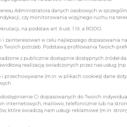
nteresu Administratora danych osobowych w szczegól
p. windykacji, czy monitorowania wizyjnego ruchu na ter
utacji, na podstaw art. 6 ust. 1 lit. a RODO.
ji i zainteresowań w celu najlepszego dopasowania 
do Twoich potrzeb. Podstawą profilowania Twoich prefer
madzone z publicznie dostępnie dostępnych źródeł d
widłową realizację świadczonych przez nas usług (np.
i przechowywane (m.in. w plikach cookies) dane doty
wych.
 udostępnienie Ci dopasowanych do Twoich indywidual
n internetowych, mailowo, telefonicznie lub na stro
w, które świadczą nam usługi reklamowe (m.in. stron