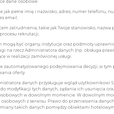
ące dane osobowe:
e jak pełne imię i nazwisko, adres, numer telefonu,
es email;
em zatrudnienia, takie jak Twoje stanowisko, nazwa pr
procesu rekrutacji;
mogą być organy, instytucje oraz podmioty uprawni
ugi na rzecz Administratora danych (np. obsługa praw
ce w realizacji zamówionej usługi.
ze zautomatyzowanego podejmowania decyzji, w tym p
ania oferty.
stratora danych przysługuje wgląd użytkownikowi Ser
 modyfikacji tych danych, żądania ich usunięcia ora
h osobowych w dowolnym momencie. W dowolnym mom
 osobowych z serwisu. Prawo do przeniesienia danyc
wymiany takich danych pomiędzy obiektami hotelowym