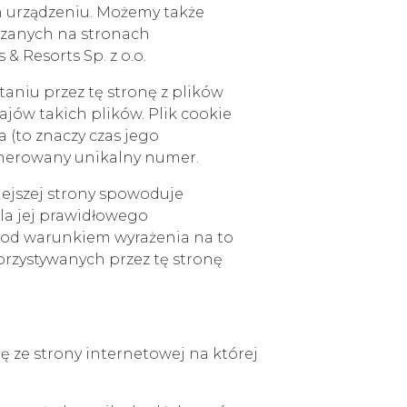
 urządzeniu. Możemy także
czanych na stronach
 Resorts Sp. z o.o.
aniu przez tę stronę z plików
jów takich plików. Plik cookie
a (to znaczy czas jego
enerowany unikalny numer.
iejszej strony spowoduje
la jej prawidłowego
 pod warunkiem wyrażenia na to
orzystywanych przez tę stronę
ę ze strony internetowej na której