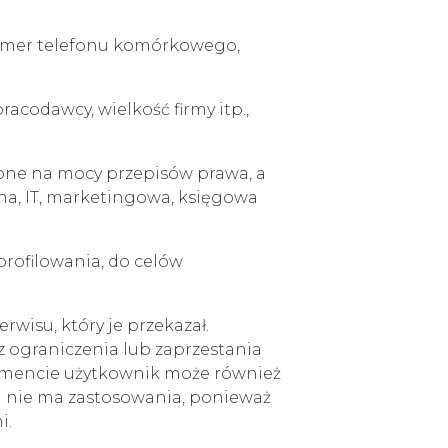
 numer telefonu komórkowego,
acodawcy, wielkość firmy itp.,
one na mocy przepisów prawa, a
na, IT, marketingowa, księgowa
rofilowania, do celów
wisu, który je przekazał.
z ograniczenia lub zaprzestania
encie użytkownik może również
h nie ma zastosowania, ponieważ
i.