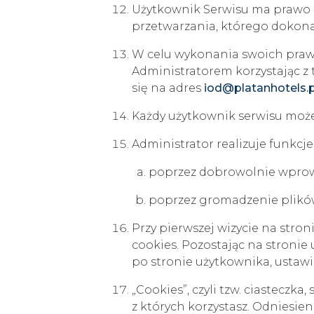
Użytkownik Serwisu ma prawo
przetwarzania, którego dokona
W celu wykonania swoich praw
Administratorem korzystając z
się na adres
iod@platanhotels.p
Każdy użytkownik serwisu moż
Administrator realizuje funkcj
poprzez dobrowolnie wprow
poprzez gromadzenie plików
Przy pierwszej wizycie na stron
cookies. Pozostając na stronie
po stronie użytkownika, ustawi
„Cookies”, czyli tzw. ciastecz
z których korzystasz. Odniesie