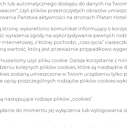
ch lub automatycznego dostępu do danych na Twoim
beacon", czyli plików przezroczystych obrazów umiesz
wania Państwa aktywności na stronach Platan Hotels &
ą stronę, wyświetlono komunikat informujący o korzyst
ość wyrażenia zgody na wykorzystywanie pewnych rodza
internetowej, z której pochodzi, „czas życia” ciasteczk
aną wartość, którą jest przeważnie przypadkowo wyg
musieliśmy użyć pliku cookie. Dalsze korzystanie z nin
zeniu kolejnych plików cookies, które są niezbędne d
okies zostaną umieszczone w Twoim urządzeniu tylko
we opisy poszczególnych rodzajów plików cookies wyk
 następujące rodzaje plików „cookies”
lądarce do momentu jej wyłączenia lub wylogowania si