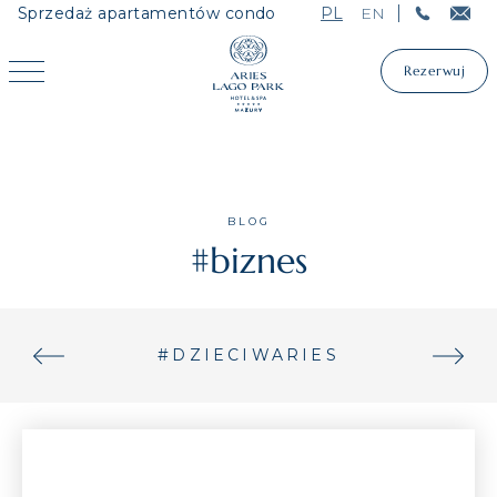
Sprzedaż apartamentów condo
PL
EN
Rezerwuj
Rezerwuj
BLOG
#
biznes
#DZIECIWARIES
#O