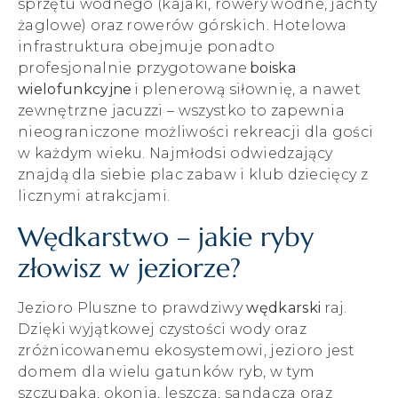
sprzętu wodnego (kajaki, rowery wodne, jachty
żaglowe) oraz rowerów górskich. Hotelowa
infrastruktura obejmuje ponadto
profesjonalnie przygotowane
boiska
wielofunkcyjne
i plenerową siłownię, a nawet
zewnętrzne jacuzzi – wszystko to zapewnia
nieograniczone możliwości rekreacji dla gości
w każdym wieku​. Najmłodsi odwiedzający
znajdą dla siebie plac zabaw i klub dziecięcy z
licznymi atrakcjami.
Wędkarstwo – jakie ryby
złowisz w jeziorze?
Jezioro Pluszne to prawdziwy
wędkarski
raj.
Dzięki wyjątkowej czystości wody oraz
zróżnicowanemu ekosystemowi, jezioro jest
domem dla wielu gatunków ryb, w tym
szczupaka, okonia, leszcza, sandacza oraz