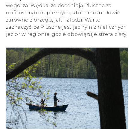
węgorza. Wędkarze doceniają Pluszne za
obfitość ryb drapieżnych, które można łowić
zarówno z brzegu, jak i z łodzi. Warto
zaznaczyć, że Pluszne jest jednym z nielicznych
jezior w regionie, gdzie obowiązuje strefa ciszy.