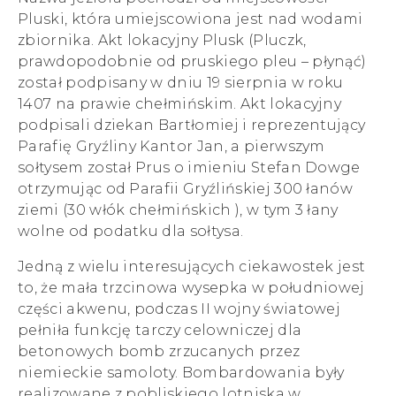
Pluski, która umiejscowiona jest nad wodami
zbiornika. Akt lokacyjny Plusk (Pluczk,
prawdopodobnie od pruskiego pleu – płynąć)
został podpisany w dniu 19 sierpnia w roku
1407 na prawie chełmińskim. Akt lokacyjny
podpisali dziekan Bartłomiej i reprezentujący
Parafię Gryźliny Kantor Jan, a pierwszym
sołtysem został Prus o imieniu Stefan Dowge
otrzymując od Parafii Gryźlińskiej 300 łanów
ziemi (30 włók chełmińskich ), w tym 3 łany
wolne od podatku dla sołtysa.
Jedną z wielu interesujących ciekawostek jest
to, że mała trzcinowa wysepka w południowej
części akwenu, podczas II wojny światowej
pełniła funkcję tarczy celowniczej dla
betonowych bomb zrzucanych przez
niemieckie samoloty. Bombardowania były
realizowane z pobliskiego lotniska w