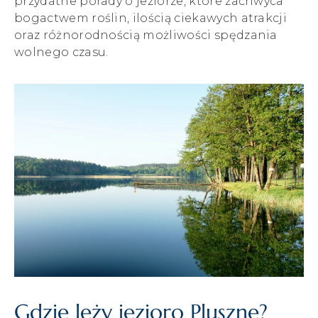
przydatne porady o jeziorze, które zachwyca
bogactwem roślin, ilością ciekawych atrakcji
oraz różnorodnością możliwości spędzania
wolnego czasu.
Gdzie leży jezioro Pluszne?