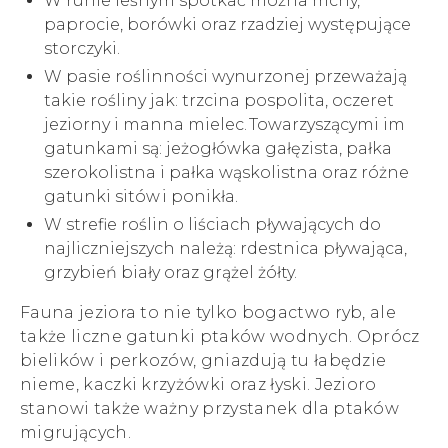
W runie leśnym spotkać można mchy,
paprocie, borówki oraz rzadziej występujące
storczyki.
W pasie roślinności wynurzonej przeważają
takie rośliny jak: trzcina pospolita, oczeret
jeziorny i manna mielec. Towarzyszącymi im
gatunkami są: jeżogłówka gałęzista, pałka
szerokolistna i pałka wąskolistna oraz różne
gatunki sitów i ponikła.
W strefie roślin o liściach pływających do
najliczniejszych należą: rdestnica pływająca,
grzybień biały oraz grążel żółty.
Fauna jeziora to nie tylko bogactwo ryb, ale
także liczne gatunki ptaków wodnych. Oprócz
bielików i perkozów, gniazdują tu łabędzie
nieme, kaczki krzyżówki oraz łyski. Jezioro
stanowi także ważny przystanek dla ptaków
migrujących.